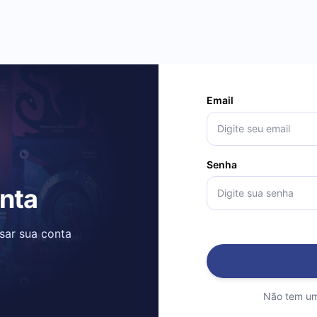
Email
Senha
onta
ssar sua conta
Não tem um