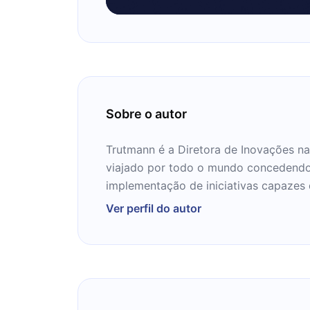
Sobre o autor
Trutmann é a Diretora de Inovações na
viajado por todo o mundo concedendo 
implementação de iniciativas capazes 
experiências educacionais de milhares
Ver perfil do autor