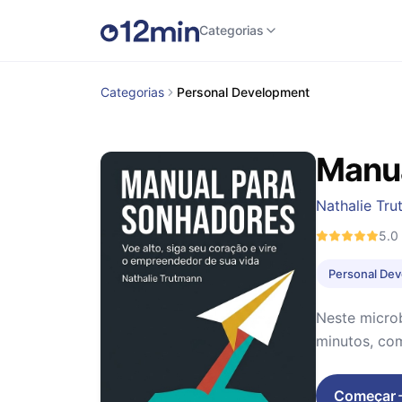
Categorias
Categorias
Personal Development
Manua
Nathalie Tr
5.0
Personal De
Neste microb
minutos, com
Começar