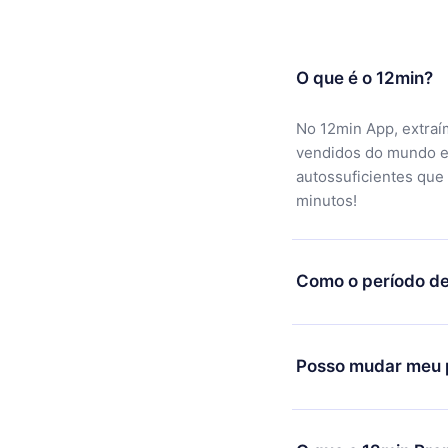
O que é o 12min?
No 12min App, extraí
vendidos do mundo e
autossuficientes que
minutos!
Como o período de
Você pode baixar noss
motivo não ficar sati
Posso mudar meu p
equipe de suporte (c
reembolso do valor. 
Sim, mas a mudança s
exemplo, se você dec