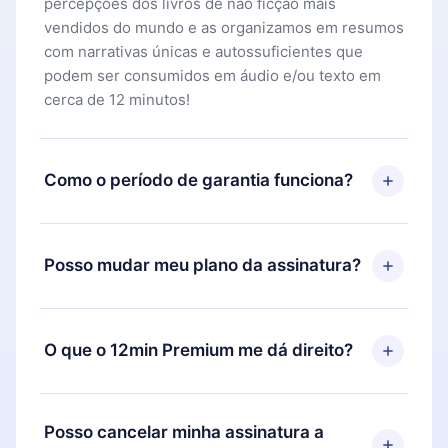
percepções dos livros de não ficção mais
vendidos do mundo e as organizamos em resumos
com narrativas únicas e autossuficientes que
podem ser consumidos em áudio e/ou texto em
cerca de 12 minutos!
Como o período de garantia funciona?
Você pode baixar nosso aplicativo e começar a
aproveitar nossa biblioteca. Se por algum motivo
Posso mudar meu plano da assinatura?
não ficar satisfeito com nossa plataforma, basta
entrar em contato com nossa equipe de suporte
Sim, mas a mudança só se aplicará a partir do
(
contato@12min.com
) em até 7 dias após a compra
próximo período de cobrança. Por exemplo, se
O que o 12min Premium me dá direito?
e solicitar o reembolso do valor. Você receberá
você decidiu mudar sua assinatura mensal para
tudo que pagou, sem perguntas ou burocracia.
anual, após confirmar a mudança para o plano
O 12min Premium é um plano que te garante
anual, o novo plano só será aplicado e cobrado
acesso a toda nossa biblioteca de 2500+ títulos
Posso cancelar minha assinatura a
após o aniversário de cobrança daquele mês.