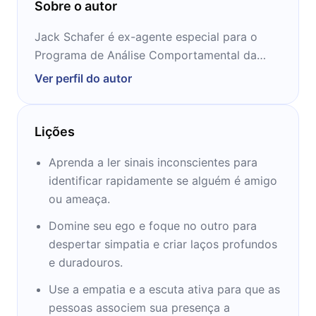
Sobre o autor
Jack Schafer é ex-agente especial para o
Programa de Análise Comportamental da
Divisão de Segurança Nacional do FBI e autor
Ver perfil do autor
do livro Manual de Persuasão do FBI.
Lições
Aprenda a ler sinais inconscientes para
identificar rapidamente se alguém é amigo
ou ameaça.
Domine seu ego e foque no outro para
despertar simpatia e criar laços profundos
e duradouros.
Use a empatia e a escuta ativa para que as
pessoas associem sua presença a