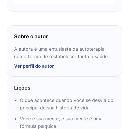
Sobre o autor
A autora é uma entusiasta da autoterapia
como forma de restabelecer tanto a saúde
mental quanto a felicidade duradoura entre
Ver perfil do autor
os seus pacientes, leitores e participantes de
palestras.
Lições
O que acontece quando você se desvia do
principal de sua história de vida
Você é sua mente, e sua mente é uma
fórmula psíquica