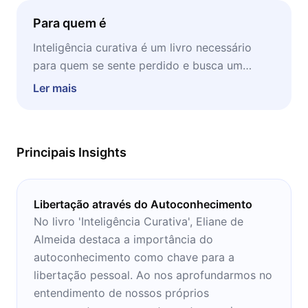
Para quem é
Inteligência curativa é um livro necessário
para quem se sente perdido e busca um
caminho para reencontrar a verdadeira
Ler mais
felicidade. Com esta obra, você aprende a
construir a vida que deseja, com passos bem
simples por dias melhores.
Principais Insights
Libertação através do Autoconhecimento
No livro 'Inteligência Curativa', Eliane de
Almeida destaca a importância do
autoconhecimento como chave para a
libertação pessoal. Ao nos aprofundarmos no
entendimento de nossos próprios