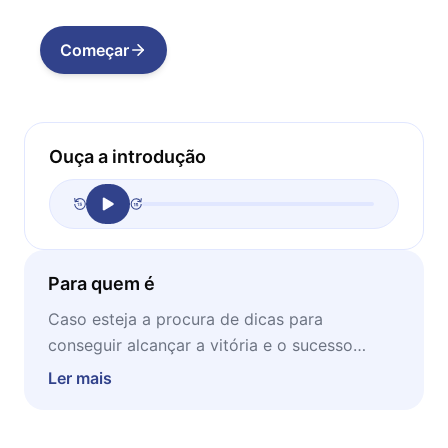
Começar
Ouça a introdução
Para quem é
Caso esteja a procura de dicas para
conseguir alcançar a vitória e o sucesso
profissional, este livro pode te ajudar nesse
Ler mais
caminho. Aproveite as dicas enquanto se
concentrando em casa, num momento de