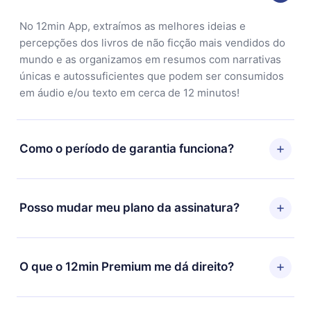
No 12min App, extraímos as melhores ideias e
percepções dos livros de não ficção mais vendidos do
mundo e as organizamos em resumos com narrativas
únicas e autossuficientes que podem ser consumidos
em áudio e/ou texto em cerca de 12 minutos!
Como o período de garantia funciona?
Você pode baixar nosso aplicativo e começar a
aproveitar nossa biblioteca. Se por algum motivo não
Posso mudar meu plano da assinatura?
ficar satisfeito com nossa plataforma, basta entrar em
contato com nossa equipe de suporte
Sim, mas a mudança só se aplicará a partir do próximo
(contato@12min.com) em até 7 dias após a compra e
período de cobrança. Por exemplo, se você decidiu
O que o 12min Premium me dá direito?
solicitar o reembolso do valor. Você receberá tudo que
mudar sua assinatura mensal para anual, após
pagou, sem perguntas ou burocracia.
confirmar a mudança para o plano anual, o novo plano
O 12min Premium é um plano que te garante acesso a
só será aplicado e cobrado após o aniversário de