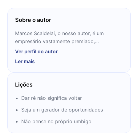
Sobre o autor
Marcos Scaldelai, o nosso autor, é um
empresário vastamente premiado,
principalmente por idealizar projetos únicos e
Ver perfil do autor
incríveis. O seu reconhecimento vem muito
Ler mais
do planejamento e da estratégia que impõe
aos seus ideais e suas metas. Neste livro, ele
é capaz de passar grande parte dessas suas
Lições
técnicas, e tudo isso, condensado em 12
minutos. Que tal aprender com o mestre o
Dar ré não significa voltar
que ele tem a ensinar logo mais?
Seja um gerador de oportunidades
Não pense no próprio umbigo