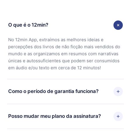
O que é o 12min?
No 12min App, extraímos as melhores ideias e
percepções dos livros de não ficção mais vendidos do
mundo e as organizamos em resumos com narrativas
únicas e autossuficientes que podem ser consumidos
em áudio e/ou texto em cerca de 12 minutos!
Como o período de garantia funciona?
Você pode baixar nosso aplicativo e começar a
aproveitar nossa biblioteca. Se por algum motivo não
Posso mudar meu plano da assinatura?
ficar satisfeito com nossa plataforma, basta entrar em
contato com nossa equipe de suporte
Sim, mas a mudança só se aplicará a partir do próximo