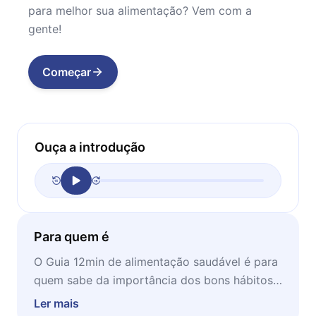
para melhor sua alimentação? Vem com a
gente!
Começar
Ouça a introdução
Para quem é
O Guia 12min de alimentação saudável é para
quem sabe da importância dos bons hábitos
alimentares para preservar a saúde. É feito
Ler mais