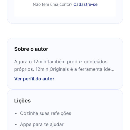
Não tem uma conta?
Cadastre-se
Sobre o autor
Agora o 12min também produz conteúdos
próprios. 12min Originals é a ferramenta ideal
para te conduzir na jornada rumo ao
Ver perfil do autor
conhecimento!
Lições
Cozinhe suas refeições
Apps para te ajudar