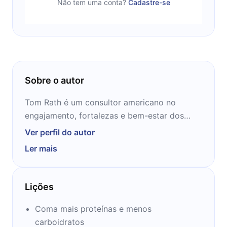
Não tem uma conta?
Cadastre-se
Sobre o autor
Tom Rath é um consultor americano no
engajamento, fortalezas e bem-estar dos
funcionários, e autor. Ele é mais conhecido
Ver perfil do autor
por seus estudos sobre liderança baseada em
Ler mais
pontos fortes e o bem-estar e a síntese dos
resultados da pesquisa em uma série de
livros mais vendidos. Seus livros venderam
Lições
mais de 5 milhões de cópias e foram
traduzidos para dezesseis línguas. Rath
Coma mais proteínas e menos
detém um B.A. em Psicologia da Universidade
carboidratos