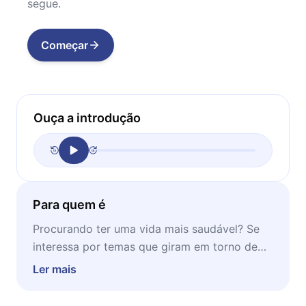
segue.
Começar
Ouça a introdução
Para quem é
Procurando ter uma vida mais saudável? Se
interessa por temas que giram em torno de
alimentação e saúde? Este microbook vai te
Ler mais
interessar. Ideal para ser lido a qualquer
momento de seu dia.