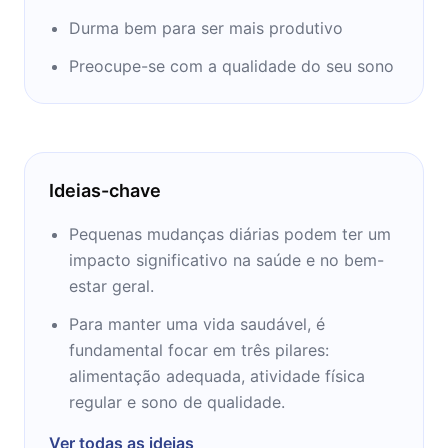
de Michigan, e um M.S. em Psicologia da
Durma bem para ser mais produtivo
Universidade da Pensilvânia.
Preocupe-se com a qualidade do seu sono
Após seus estudos, Rath começou a trabalhar
na Gallup, Inc., onde participa como cientista
sênior, consultor e consultor. Ele atuou como
vice-presidente da organização de pesquisa
Ideias-chave
de câncer da BVS e é professor convidado
regular na Universidade da Pensilvânia.
Pequenas mudanças diárias podem ter um
impacto significativo na saúde e no bem-
estar geral.
Para manter uma vida saudável, é
fundamental focar em três pilares:
alimentação adequada, atividade física
regular e sono de qualidade.
Ver todas as ideias