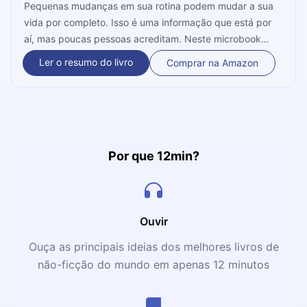
Pequenas mudanças em sua rotina podem mudar a sua
vida por completo. Isso é uma informação que está por
aí, mas poucas pessoas acreditam. Neste microbook
abordamos essa informação focando nas dietas,
Ler o resumo do livro
Comprar na Amazon
mostrando que para ser saudável, você precisa apenas
se alimentar, mover-se e dormir bem. Entenda alguns
detalhes disso no livro que segue.
Por que 12min?
Ouvir
Ouça as principais ideias dos melhores livros de
não-ficção do mundo em apenas 12 minutos