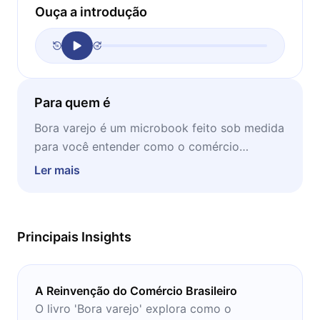
Ouça a introdução
Para quem é
Bora varejo é um microbook feito sob medida
para você entender como o comércio
brasileiro se reinventou e vai passar por mais
Ler mais
mudanças depois do impacto da pandemia
do novo coronavírus. Este livro mostra como
o princípio de ter clientes nunca vai mudar, e
Principais Insights
pensar neles é trabalhar na própria
sobrevivência em momentos turbulentos.
A Reinvenção do Comércio Brasileiro
O livro 'Bora varejo' explora como o