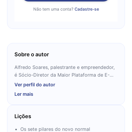
Não tem uma conta?
Cadastre-se
Sobre o autor
Alfredo Soares, palestrante e empreendedor,
é Sócio-Diretor da Maior Plataforma de E-
commerce da América Latina, e ensina há
Ver perfil do autor
anos como ser um bom gestor e promover
Ler mais
um maior e notável crescimento nas vendas
de seus seguidores.
Lições
Os sete pilares do novo normal