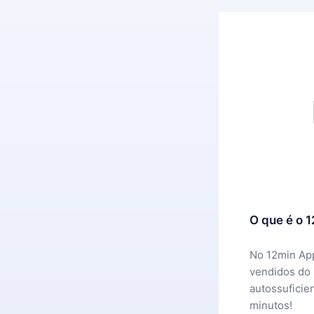
O que é o 
No 12min App
vendidos do
autossuficie
minutos!