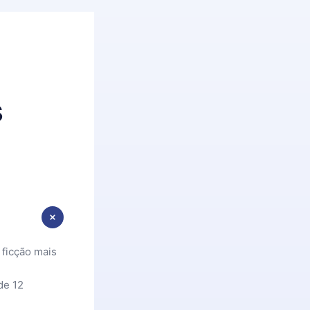
s
 ficção mais
de 12