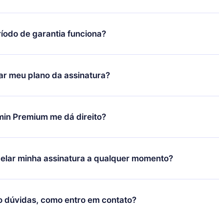
íodo de garantia funciona?
ixar nosso aplicativo e começar a aproveitar nossa biblioteca.
icar satisfeito com nossa plataforma, basta entrar em contato c
r meu plano da assinatura?
porte (
contato@12min.com
) em até 7 dias após a compra e solic
 valor. Você receberá tudo que pagou, sem perguntas ou buroc
udança só se aplicará a partir do próximo período de cobrança.
você decidiu mudar sua assinatura mensal para anual, após con
min Premium me dá direito?
 o plano anual, o novo plano só será aplicado e cobrado após o
 daquele mês.
ium é um plano que te garante acesso a toda nossa biblioteca
oníveis em 3 línguas (Inglês, espanhol e português) que você po
elar minha assinatura a qualquer momento?
quer momento através do nosso aplicativo disponível para iOS, 
Você também pode ler ou ouvir seus títulos favoritos offline e
cida por não renovar sua assinatura do 12min, você pode cancel
 um quiz de perguntas para te ajudar a fixar o conteúdo no final
ento e o próximo ciclo de cobrança não ocorrerá.
o dúvidas, como entro em contato?