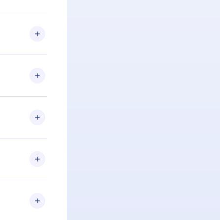
 Se por algum
om nossa
itar o
racia.
 Por
firmar a
 aniversário
 de 2500+
de ler ou
Android e
 também se
ar a
 de cada