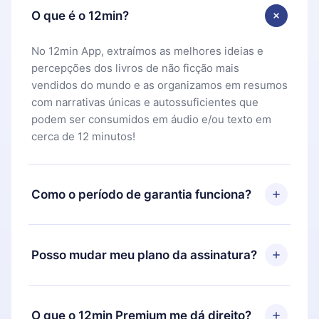
O que é o 12min?
No 12min App, extraímos as melhores ideias e
percepções dos livros de não ficção mais
vendidos do mundo e as organizamos em resumos
com narrativas únicas e autossuficientes que
podem ser consumidos em áudio e/ou texto em
cerca de 12 minutos!
Como o período de garantia funciona?
Você pode baixar nosso aplicativo e começar a
aproveitar nossa biblioteca. Se por algum motivo
Posso mudar meu plano da assinatura?
não ficar satisfeito com nossa plataforma, basta
entrar em contato com nossa equipe de suporte
Sim, mas a mudança só se aplicará a partir do
(
contato@12min.com
) em até 7 dias após a compra
próximo período de cobrança. Por exemplo, se
O que o 12min Premium me dá direito?
e solicitar o reembolso do valor. Você receberá