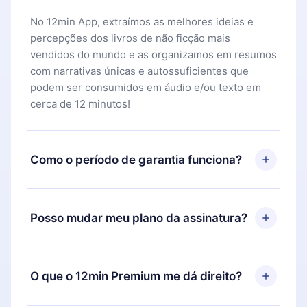
No 12min App, extraímos as melhores ideias e
percepções dos livros de não ficção mais
vendidos do mundo e as organizamos em resumos
com narrativas únicas e autossuficientes que
podem ser consumidos em áudio e/ou texto em
cerca de 12 minutos!
Como o período de garantia funciona?
Você pode baixar nosso aplicativo e começar a
aproveitar nossa biblioteca. Se por algum motivo
Posso mudar meu plano da assinatura?
não ficar satisfeito com nossa plataforma, basta
entrar em contato com nossa equipe de suporte
Sim, mas a mudança só se aplicará a partir do
(
contato@12min.com
) em até 7 dias após a compra
próximo período de cobrança. Por exemplo, se
O que o 12min Premium me dá direito?
e solicitar o reembolso do valor. Você receberá
você decidiu mudar sua assinatura mensal para
tudo que pagou, sem perguntas ou burocracia.
anual, após confirmar a mudança para o plano