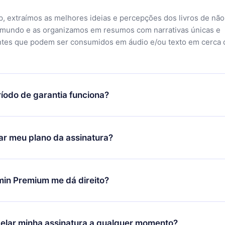
, extraímos as melhores ideias e percepções dos livros de não
 mundo e as organizamos em resumos com narrativas únicas e
ntes que podem ser consumidos em áudio e/ou texto em cerca 
íodo de garantia funciona?
ixar nosso aplicativo e começar a aproveitar nossa biblioteca.
icar satisfeito com nossa plataforma, basta entrar em contato c
r meu plano da assinatura?
porte (
contato@12min.com
) em até 7 dias após a compra e solic
 valor. Você receberá tudo que pagou, sem perguntas ou buroc
udança só se aplicará a partir do próximo período de cobrança.
você decidiu mudar sua assinatura mensal para anual, após con
min Premium me dá direito?
 o plano anual, o novo plano só será aplicado e cobrado após o
 daquele mês.
ium é um plano que te garante acesso a toda nossa biblioteca
oníveis em 3 línguas (Inglês, espanhol e português) que você po
elar minha assinatura a qualquer momento?