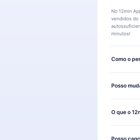
No 12min App
vendidos do
autossuficie
minutos!
Como o per
Você pode ba
motivo não f
Posso muda
equipe de su
reembolso do
Sim, mas a m
exemplo, se 
O que o 12
mudança para
de cobrança
O 12min Prem
títulos disp
Posso canc