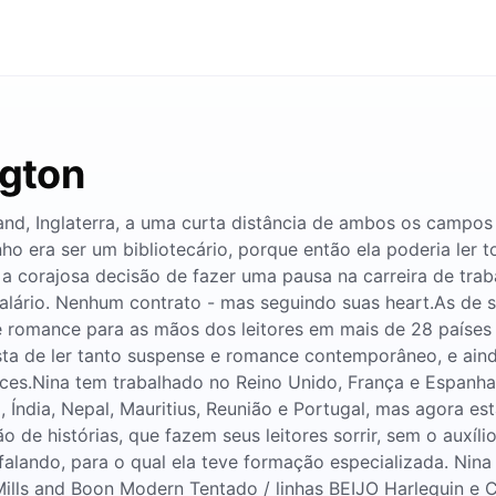
ngton
and, Inglaterra, a uma curta distância de ambos os campo
ho era ser um bibliotecário, porque então ela poderia ler t
a corajosa decisão de fazer uma pausa na carreira de traba
salário. Nenhum contrato - mas seguindo suas heart.As de
de romance para as mãos dos leitores em mais de 28 paíse
sta de ler tanto suspense e romance contemporâneo, e ainda
nces.Nina tem trabalhado no Reino Unido, França e Espanha
a, Índia, Nepal, Mauritius, Reunião e Portugal, mas agora 
o de histórias, que fazem seus leitores sorrir, sem o auxí
alando, para o qual ela teve formação especializada. Nina
lls and Boon Modern Tentado / linhas BEIJO Harlequin e C