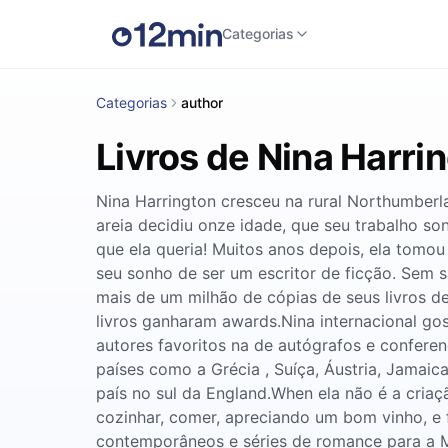
Categorias
Categorias
author
Livros de Nina Harri
Nina Harrington cresceu na rural Northumberl
areia decidiu onze idade, que seu trabalho son
que ela queria! Muitos anos depois, ela tomou 
seu sonho de ser um escritor de ficção. Sem 
mais de um milhão de cópias de seus livros 
livros ganharam awards.Nina internacional go
autores favoritos na de autógrafos e confere
países como a Grécia , Suíça, Áustria, Jamaic
país no sul da England.When ela não é a criaçã
cozinhar, comer, apreciando um bom vinho, e f
contemporâneos e séries de romance para a Mi