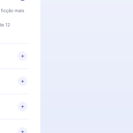
 ficção mais
de 12
 Se por algum
om nossa
itar o
racia.
 Por
firmar a
 aniversário
 de 2500+
de ler ou