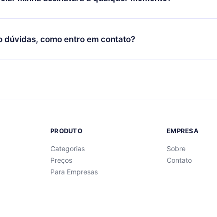
quer momento através do nosso aplicativo disponível para iOS, 
Você também pode ler ou ouvir seus títulos favoritos offline e
cida por não renovar sua assinatura do 12min, você pode cancel
 um quiz de perguntas para te ajudar a fixar o conteúdo no final
ento e o próximo ciclo de cobrança não ocorrerá.
o dúvidas, como entro em contato?
re para entrar em contato por
support@12min.com
.
PRODUTO
EMPRESA
Categorias
Sobre
Preços
Contato
Para Empresas