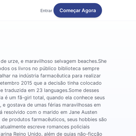
Começar Agora
Entrar
s de urze, e maravilhoso selvagem beaches.She
odos os livros no público biblioteca sempre
lhar na indústria farmacêutica para realizar
 setembro 2015 que a decisão tinha colocado
s e traduzida em 23 languages.Some desses
 é um fã-girl total, quando ela conhece seus
, e gostava de umas férias maravilhosas em
está resolvido com o marido em Jane Austen
lio de produtos farmacêuticos, seus hobbies são
 atualmente escreve romances policiais
arina Reino Unido, além de guias não-ficção