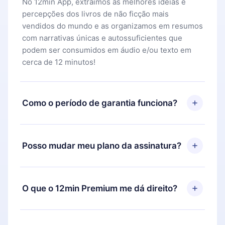
No 12min App, extraímos as melhores ideias e
percepções dos livros de não ficção mais
vendidos do mundo e as organizamos em resumos
com narrativas únicas e autossuficientes que
podem ser consumidos em áudio e/ou texto em
cerca de 12 minutos!
Como o período de garantia funciona?
Você pode baixar nosso aplicativo e começar a
aproveitar nossa biblioteca. Se por algum motivo
Posso mudar meu plano da assinatura?
não ficar satisfeito com nossa plataforma, basta
entrar em contato com nossa equipe de suporte
Sim, mas a mudança só se aplicará a partir do
(
contato@12min.com
) em até 7 dias após a compra
próximo período de cobrança. Por exemplo, se
O que o 12min Premium me dá direito?
e solicitar o reembolso do valor. Você receberá
você decidiu mudar sua assinatura mensal para
tudo que pagou, sem perguntas ou burocracia.
anual, após confirmar a mudança para o plano
O 12min Premium é um plano que te garante
anual, o novo plano só será aplicado e cobrado