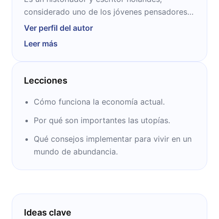
considerado uno de los jóvenes pensadores
más destacados de Europa. Tiene seis libros
Ver perfil del autor
publicados en donde destaca su interés por
Leer más
la economía, la filosofía y, sobre todo, la
historia. Ha colaborado con medios como la
BBC y The Guardian, en donde se dio a
Lecciones
conocer.
Cómo funciona la economía actual.
Por qué son importantes las utopías.
Qué consejos implementar para vivir en un
mundo de abundancia.
Ideas clave