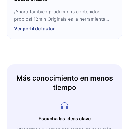
¡Ahora también producimos contenidos
propios! 12min Originals es la herramienta
ideal para complementar tu crecimiento
Ver perfil del autor
personal y profesional.
Más conocimiento en menos
tiempo
Escucha las ideas clave