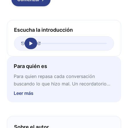
Escucha la introducción
Para quién es
Para quien repasa cada conversación
buscando lo que hizo mal. Un recordatorio
amable, respaldado por la investigación, de
Leer más
que su versión de los hechos suele ser la más
severa de la sala.
Sobre el autor