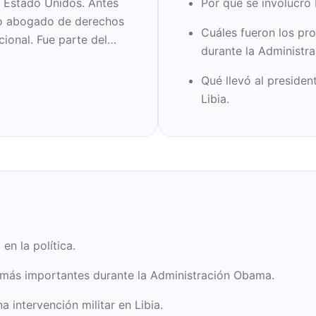
e Estado Unidos. Antes
Por qué se involucró 
omo abogado de derechos
Cuáles fueron los pr
cional. Fue parte del
durante la Administr
de Illinois. Además de
on otros tres libros
Qué llevó al presiden
Libia.
n la política.
 más importantes durante la Administración Obama.
a intervención militar en Libia.