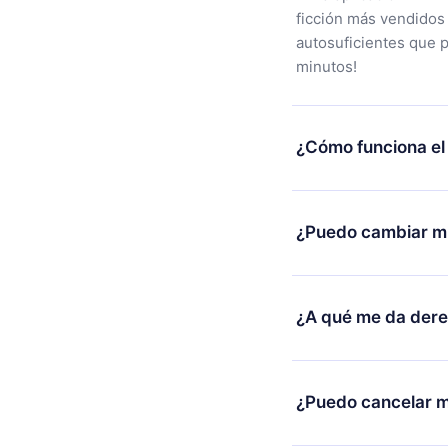
ficción más vendidos
autosuficientes que 
minutos!
¿Cómo funciona el
Puedes descargar nues
alguna razón no está
¿Puedo cambiar mi
nuestro equipo de so
compra y solicita el 
Sí, pero el cambio so
burocracia.
ejemplo, si decides c
¿A qué me da der
cambio al plan anual,
facturación de ese m
12min Premium es un 
2500 títulos disponib
¿Puedo cancelar m
escuchar en cualquie
Android y Computador