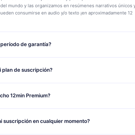
 del mundo y las organizamos en resúmenes narrativos únicos 
pueden consumirse en audio y/o texto ¡en aproximadamente 12
 período de garantía?
tra aplicación y comenzar a disfrutar de nuestra biblioteca. Si
s satisfecho con nuestra plataforma, simplemente contacta a
 plan de suscripción?
porte (
contacto@12min.com
) dentro de los 7 días posteriores a 
reembolso del valor. Recibirás todo lo que pagaste, sin preguntas
lo se aplicará a partir del próximo período de facturación. Por
ambiar tu suscripción mensual a anual, después de confirmar el
echo 12min Premium?
 el nuevo plan solo se aplicará y cobrará después del aniversari
es.
plan que te garantiza acceso a toda nuestra biblioteca de más 
les en 3 idiomas (inglés, español y portugués) que puedes leer
i suscripción en cualquier momento?
r momento a través de nuestra aplicación disponible para iOS,
a. También puedes leer o escuchar tus títulos favoritos sin