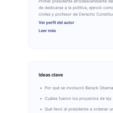
Primer presidente afrodescendiente d
de dedicarse a la política, ejerció c
civiles y profesor de Derecho Constitu
Senado como legislador por el estado 
Ver perfil del autor
“Una tierra prometida” (2020), cuenta c
Leer más
publicados.
Ideas clave
Por qué se involucró Barack Obama e
Cuáles fueron los proyectos de ley
Qué llevó al presidente a ordenar un