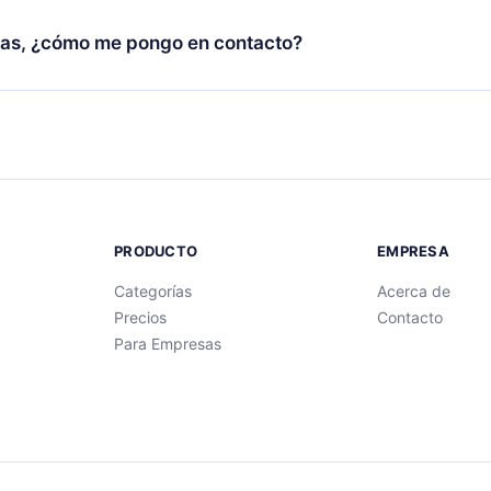
novar tu suscripción a 12min, puedes cancelar en cualquier mom
 con un cuestionario de preguntas para ayudarte a fijar el cont
facturación no ocurrirá.
as, ¿cómo me pongo en contacto?
ibro.
ntactarnos en
support@12min.com
.
PRODUCTO
EMPRESA
Categorías
Acerca de
Precios
Contacto
Para Empresas