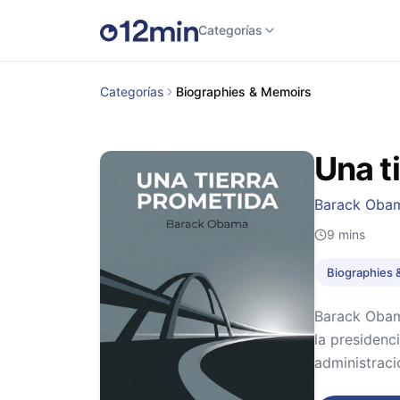
Categorías
Categorías
Biographies & Memoirs
Una t
Barack Oba
9
mins
Biographies 
Barack Obama
la presidenc
administraci