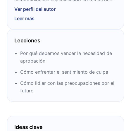
motivación y desarrollo personal. A lo largo
Ver perfil del autor
de su carrera, escribió más de 40 títulos, de
Leer más
los cuales 21 fueron bestsellers del New York
Times. Falleció en el año 2015
Lecciones
Por qué debemos vencer la necesidad de
aprobación
Cómo enfrentar el sentimiento de culpa
Cómo lidiar con las preocupaciones por el
futuro
Ideas clave