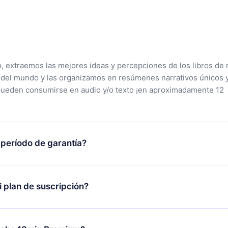
n, extraemos las mejores ideas y percepciones de los libros de 
 del mundo y las organizamos en resúmenes narrativos únicos 
pueden consumirse en audio y/o texto ¡en aproximadamente 12
 período de garantía?
tra aplicación y comenzar a disfrutar de nuestra biblioteca. Si
s satisfecho con nuestra plataforma, simplemente contacta a
 plan de suscripción?
porte (
contacto@12min.com
) dentro de los 7 días posteriores a 
reembolso del valor. Recibirás todo lo que pagaste, sin preguntas
lo se aplicará a partir del próximo período de facturación. Por
ambiar tu suscripción mensual a anual, después de confirmar el