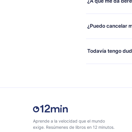
¿A qué me da der
cambio al plan anual,
facturación de ese m
12min Premium es un 
2500 títulos disponib
¿Puedo cancelar m
escuchar en cualquie
Android y Computador
Sí, si decides no re
conexión y desafiarte
y el próximo ciclo de 
Todavía tengo dud
al final de cada microl
Siéntete libre de co
Aprende a la velocidad que el mundo
exige. Resúmenes de libros en 12 minutos.