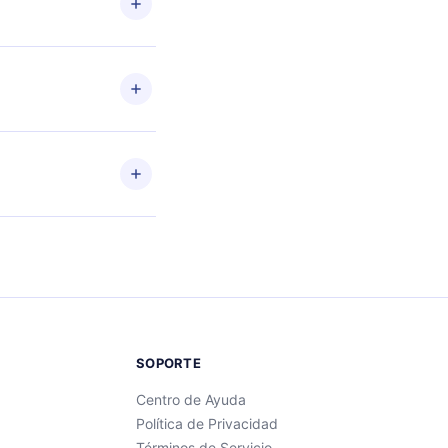
o de
de
 o
ento
enido
SOPORTE
Centro de Ayuda
Política de Privacidad
Términos de Servicio