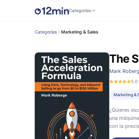
Categorías
Categorías
Marketing & Sales
The S
Mark Rober
5.0
Marketing & 
¿Quieres es
una máquina 
con la preci