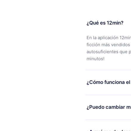
¿Qué es 12min?
En la aplicación 12mi
ficción más vendidos
autosuficientes que 
minutos!
¿Cómo funciona el
Puedes descargar nues
alguna razón no está
¿Puedo cambiar mi
nuestro equipo de so
compra y solicita el 
Sí, pero el cambio so
burocracia.
ejemplo, si decides c