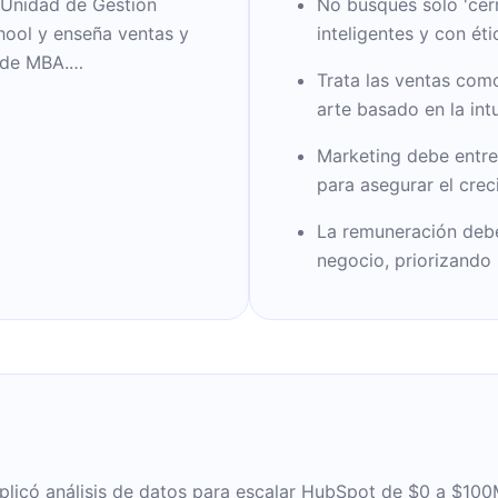
a Unidad de Gestión
No busques solo 'cer
hool y enseña ventas y
inteligentes y con éti
 de MBA.
Trata las ventas com
arte basado en la intu
 de Ventas y Servicios
los ingresos anuales de
Marketing debe entre
 su equipo de 1 a 450
para asegurar el crec
 19 en el Top 5 de los
La remuneración debe
mundo. También fue
negocio, priorizando 
010, en la Conferencia
serie de startups como
consejo consultivo e
n School of
cánica de la
all Street Journal,
aplicó análisis de datos para escalar HubSpot de $0 a $100
 Globe, TechCrunch,