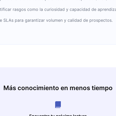
tantes publicaciones
tificar rasgos como la curiosidad y capacidad de aprendiza
ark es el autor del
mula.
e SLAs para garantizar volumen y calidad de prospectos.
Más conocimiento en menos tiempo
Encuentra tu próxima lectura