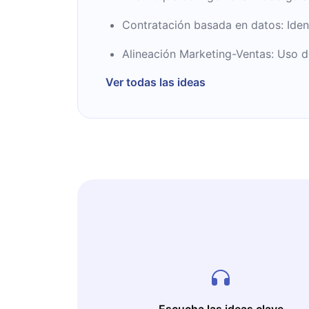
Harvard Business Review y otras impor
Contratación basada en datos: Iden
para emprendimientos empresariales. M
best-seller The Sales Acceleration For
Alineación Marketing-Ventas: Uso d
Ver todas las ideas
Escucha las ideas clave