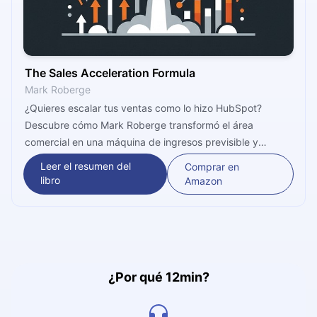
The Sales Acceleration Formula
Mark Roberge
¿Quieres escalar tus ventas como lo hizo HubSpot?
Descubre cómo Mark Roberge transformó el área
comercial en una máquina de ingresos previsible y
basada en datos. Aprenderás a contratar, entrenar y
Leer el resumen del
Comprar en
gestionar a tu equipo con la precisión de un ingeniero.
libro
Amazon
¡Impulsa tu crecimiento hoy mismo!
¿Por qué 12min?