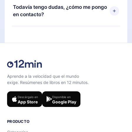
disponible para iOS, Android y Computadora.
puedes cancelar en cualquier momento y el
Todavía tengo dudas, ¿cómo me pongo
También puedes leer o escuchar tus títulos
próximo ciclo de facturación no ocurrirá.
en contacto?
favoritos sin conexión y desafiarte con un
cuestionario de preguntas para ayudarte a fijar el
Siéntete libre de contactarnos en
contenido al final de cada microlibro.
support@12min.com
.
Aprende a la velocidad que el mundo
exige. Resúmenes de libros en 12 minutos.
Descárgalo en
Disponible en
App Store
Google Play
PRODUCTO