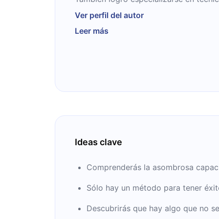
memoria para aumentar el rendimiento
Ver perfil del autor
individual. Entre sus libros se destaca
Leer más
veloz y Técnicas de cálculo mental vel
Ideas clave
Comprenderás la asombrosa capacida
Sólo hay un método para tener éxito
Descubrirás que hay algo que no se