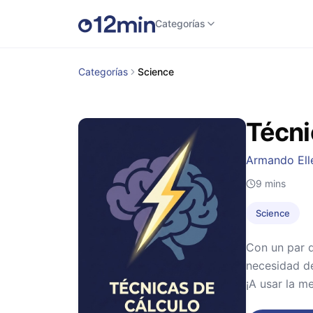
Categorías
Categorías
Science
Técni
Armando Ell
9
mins
Science
Con un par d
necesidad d
¡A usar la m