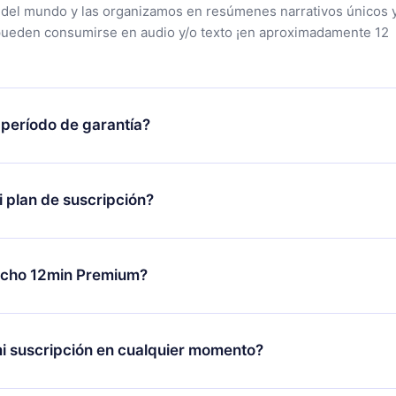
 del mundo y las organizamos en resúmenes narrativos únicos 
pueden consumirse en audio y/o texto ¡en aproximadamente 12
 período de garantía?
tra aplicación y comenzar a disfrutar de nuestra biblioteca. Si
s satisfecho con nuestra plataforma, simplemente contacta a
 plan de suscripción?
porte (
contacto@12min.com
) dentro de los 7 días posteriores a 
reembolso del valor. Recibirás todo lo que pagaste, sin preguntas
lo se aplicará a partir del próximo período de facturación. Por
ambiar tu suscripción mensual a anual, después de confirmar el
echo 12min Premium?
 el nuevo plan solo se aplicará y cobrará después del aniversari
es.
plan que te garantiza acceso a toda nuestra biblioteca de más 
les en 3 idiomas (inglés, español y portugués) que puedes leer
i suscripción en cualquier momento?
r momento a través de nuestra aplicación disponible para iOS,
a. También puedes leer o escuchar tus títulos favoritos sin
novar tu suscripción a 12min, puedes cancelar en cualquier mom