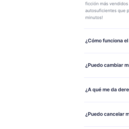
ficción más vendidos
autosuficientes que 
minutos!
¿Cómo funciona el
Puedes descargar nues
alguna razón no está
¿Puedo cambiar mi
nuestro equipo de so
compra y solicita el 
Sí, pero el cambio so
burocracia.
ejemplo, si decides c
¿A qué me da der
cambio al plan anual,
facturación de ese m
12min Premium es un 
2500 títulos disponib
¿Puedo cancelar m
escuchar en cualquie
Android y Computador
Sí, si decides no re