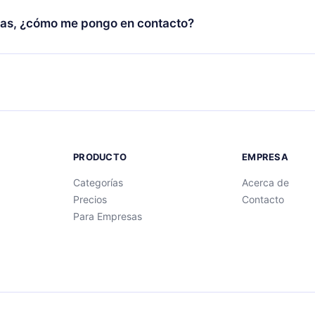
 con un cuestionario de preguntas para ayudarte a fijar el cont
facturación no ocurrirá.
as, ¿cómo me pongo en contacto?
ibro.
ntactarnos en
support@12min.com
.
PRODUCTO
EMPRESA
Categorías
Acerca de
Precios
Contacto
Para Empresas