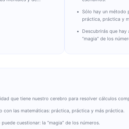
 y la producción
Sólo hay un método p
n Técnicas de lectura
práctica, práctica y 
oz.
Descubrirás que hay 
“magia” de los númer
d que tiene nuestro cerebro para resolver cálculos comple
 con las matemáticas: práctica, práctica y más práctica.
 puede cuestionar: la “magia” de los números.