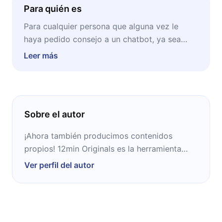
Para quién es
Para cualquier persona que alguna vez le
haya pedido consejo a un chatbot, ya sea
sobre trabajo, relaciones o decisiones de la
Leer más
vida diaria. También para profesionales de la
salud, educadores y directivos que usan la
inteligencia artificial como herramienta de
apoyo. Para padres y madres que quieren
Sobre el autor
entender cómo interactúan sus hijos con esta
tecnología. Y para quienes siguen el debate
¡Ahora también producimos contenidos
sobre regulación de la inteligencia artificial y
propios! 12min Originals es la herramienta
quieren datos concretos para formarse una
ideal para complementar tu crecimiento
Ver perfil del autor
opinión.
personal y profesional.