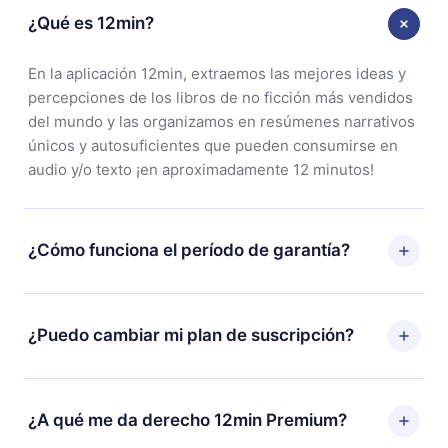
¿Qué es 12min?
En la aplicación 12min, extraemos las mejores ideas y
percepciones de los libros de no ficción más vendidos
del mundo y las organizamos en resúmenes narrativos
únicos y autosuficientes que pueden consumirse en
audio y/o texto ¡en aproximadamente 12 minutos!
¿Cómo funciona el período de garantía?
Puedes descargar nuestra aplicación y comenzar a
disfrutar de nuestra biblioteca. Si por alguna razón no
¿Puedo cambiar mi plan de suscripción?
estás satisfecho con nuestra plataforma, simplemente
contacta a nuestro equipo de soporte
Sí, pero el cambio solo se aplicará a partir del próximo
(
contacto@12min.com
) dentro de los 7 días posteriores
período de facturación. Por ejemplo, si decides
¿A qué me da derecho 12min Premium?
a la compra y solicita el reembolso del valor. Recibirás
cambiar tu suscripción mensual a anual, después de
todo lo que pagaste, sin preguntas ni burocracia.