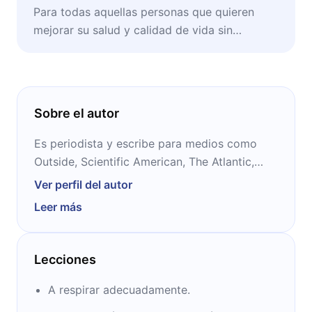
Para todas aquellas personas que quieren
mejorar su salud y calidad de vida sin
importar su edad.
Sobre el autor
Es periodista y escribe para medios como
Outside, Scientific American, The Atlantic,
Dwell y The New York Times. Es autor de
Ver perfil del autor
varios libros, entre ellos “Deep” (2014),
Leer más
elegido como Libro de Ciencia del año por
Amazon, y finalista del premio PEN- ESPN. Es
colaborador de distintos programas de
Lecciones
televisión y vive en San Francisco, California.
A respirar adecuadamente.