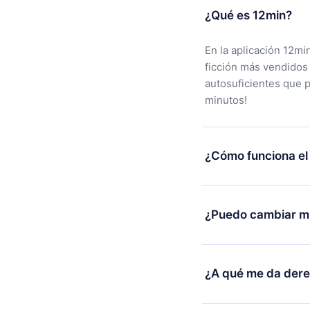
¿Qué es 12min?
En la aplicación 12mi
ficción más vendidos
autosuficientes que 
minutos!
¿Cómo funciona el
Puedes descargar nues
alguna razón no está
¿Puedo cambiar mi
nuestro equipo de so
compra y solicita el 
Sí, pero el cambio so
burocracia.
ejemplo, si decides c
¿A qué me da der
cambio al plan anual,
facturación de ese m
12min Premium es un 