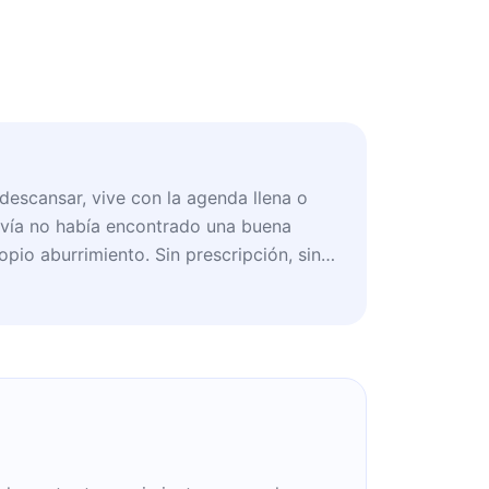
 descansar, vive con la agenda llena o
avía no había encontrado una buena
pio aburrimiento. Sin prescripción, sin
e la evidencia sobre no hacer nada.