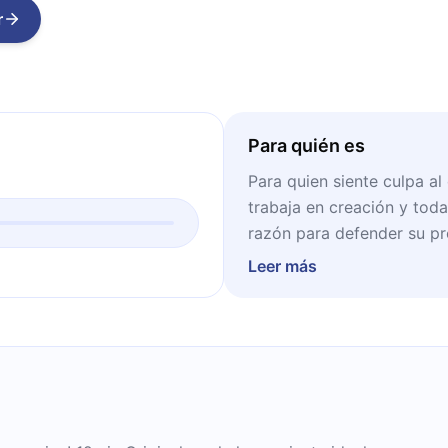
r
Para quién es
Para quien siente culpa al
trabaja en creación y tod
razón para defender su pro
exigencia: solo lo que dic
Leer más