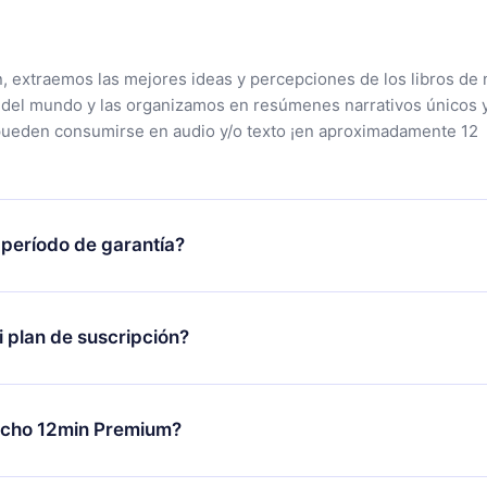
n, extraemos las mejores ideas y percepciones de los libros de 
 del mundo y las organizamos en resúmenes narrativos únicos 
pueden consumirse en audio y/o texto ¡en aproximadamente 12
 período de garantía?
tra aplicación y comenzar a disfrutar de nuestra biblioteca. Si
s satisfecho con nuestra plataforma, simplemente contacta a
 plan de suscripción?
porte (
contacto@12min.com
) dentro de los 7 días posteriores a 
reembolso del valor. Recibirás todo lo que pagaste, sin preguntas
lo se aplicará a partir del próximo período de facturación. Por
ambiar tu suscripción mensual a anual, después de confirmar el
echo 12min Premium?
 el nuevo plan solo se aplicará y cobrará después del aniversari
es.
plan que te garantiza acceso a toda nuestra biblioteca de más 