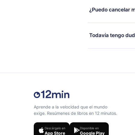
2500 títulos disponib
¿Puedo cancelar m
escuchar en cualquie
Android y Computador
Sí, si decides no re
conexión y desafiarte
y el próximo ciclo de 
Todavía tengo dud
al final de cada microl
Siéntete libre de co
Aprende a la velocidad que el mundo
exige. Resúmenes de libros en 12 minutos.
Descárgalo en
Disponible en
App Store
Google Play