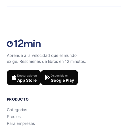
el contenido al final de cada microlibro.
Siéntete libre de contactarnos en
support@12min.com
.
Aprende a la velocidad que el mundo
exige. Resúmenes de libros en 12 minutos.
Descárgalo en
Disponible en
App Store
Google Play
PRODUCTO
Categorías
Precios
Para Empresas