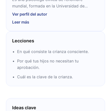
mundial, formada en la Universidad de
Columbia, en Nueva York. Se especializa en la
Ver perfil del autor
integración de la filosofía oriental con la
Leer más
psicología occidental. Sus cursos y talleres
han ayudado a cientos de adultos y familias
alrededor del mundo.
Lecciones
En qué consiste la crianza consciente.
Por qué tus hijos no necesitan tu
aprobación.
Cuál es la clave de la crianza.
Ideas clave