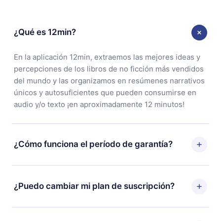
¿Qué es 12min?
En la aplicación 12min, extraemos las mejores ideas y
percepciones de los libros de no ficción más vendidos
del mundo y las organizamos en resúmenes narrativos
únicos y autosuficientes que pueden consumirse en
audio y/o texto ¡en aproximadamente 12 minutos!
¿Cómo funciona el período de garantía?
Puedes descargar nuestra aplicación y comenzar a
disfrutar de nuestra biblioteca. Si por alguna razón no
¿Puedo cambiar mi plan de suscripción?
estás satisfecho con nuestra plataforma, simplemente
contacta a nuestro equipo de soporte
Sí, pero el cambio solo se aplicará a partir del próximo
(contacto@12min.com) dentro de los 7 días posteriores