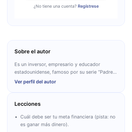
¿No tiene una cuenta?
Regístrese
Sobre el autor
Es un inversor, empresario y educador
estadounidense, famoso por su serie “Padre
rico”. Con esta recopilación de libros logró
Ver perfil del autor
vender más de 30 millones de copias y
fueron traducidos a 50 idiomas en 110 países.
Lecciones
Cuál debe ser tu meta financiera (pista: no
es ganar más dinero).