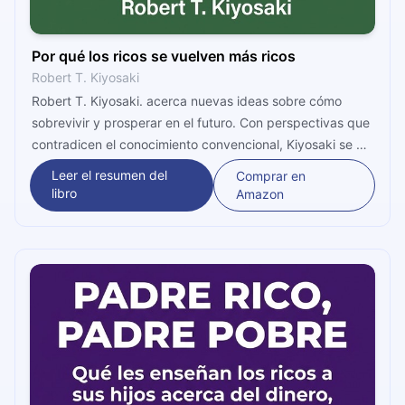
Por qué los ricos se vuelven más ricos
Robert T. Kiyosaki
Robert T. Kiyosaki. acerca nuevas ideas sobre cómo
sobrevivir y prosperar en el futuro. Con perspectivas que
contradicen el conocimiento convencional, Kiyosaki se ha
ganado una gran reputación por su irreverencia y
Leer el resumen del
Comprar en
claridad para expresar sus ideas.
libro
Amazon