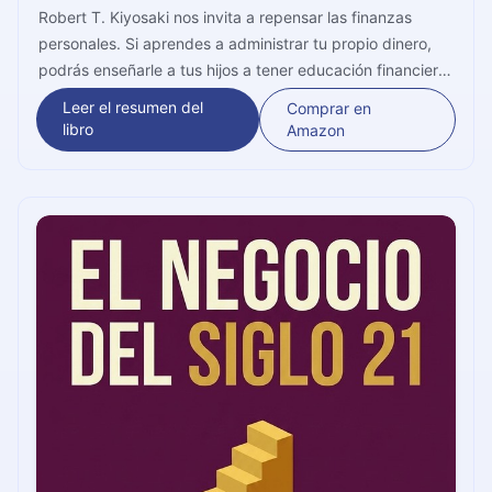
Robert T. Kiyosaki nos invita a repensar las finanzas
personales. Si aprendes a administrar tu propio dinero,
podrás enseñarle a tus hijos a tener educación financiera
para que sean adultos independientes y ricos en el
Leer el resumen del
Comprar en
futuro. ¡Depende de tu voluntad!
libro
Amazon