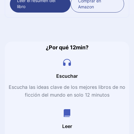
Leer el resumen del
Comprar en
iniciar tu emprendimiento y así alcanzar la libertad
libro
Amazon
financiera que todos anhelan. ¡Vamos, anímate!
¿Por qué 12min?
Escuchar
Escucha las ideas clave de los mejores libros de no
ficción del mundo en solo 12 minutos
Leer