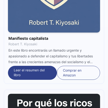
Manifiesto capitalista
Robert T. Kiyosaki
En este libro encontrarás un llamado urgente y
apasionado a defender el capitalismo y tus libertades
frente a las crecientes amenazas del socialismo y el
comunismo. Entenderás la importancia de la educación
Leer el resumen del
Comprar en
financiera, la preparación estratégica, la acción proactiva
libro
Amazon
y la formación de equipos sólidos para liderar con visión y
adoptar principios probados para construir un futuro
próspero.