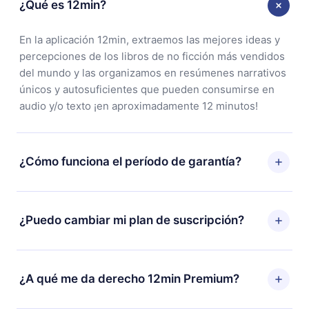
¿Qué es 12min?
En la aplicación 12min, extraemos las mejores ideas y
percepciones de los libros de no ficción más vendidos
del mundo y las organizamos en resúmenes narrativos
únicos y autosuficientes que pueden consumirse en
audio y/o texto ¡en aproximadamente 12 minutos!
¿Cómo funciona el período de garantía?
Puedes descargar nuestra aplicación y comenzar a
disfrutar de nuestra biblioteca. Si por alguna razón no
¿Puedo cambiar mi plan de suscripción?
estás satisfecho con nuestra plataforma, simplemente
contacta a nuestro equipo de soporte
Sí, pero el cambio solo se aplicará a partir del próximo
(
contacto@12min.com
) dentro de los 7 días posteriores
período de facturación. Por ejemplo, si decides
¿A qué me da derecho 12min Premium?
a la compra y solicita el reembolso del valor. Recibirás
cambiar tu suscripción mensual a anual, después de
todo lo que pagaste, sin preguntas ni burocracia.
confirmar el cambio al plan anual, el nuevo plan solo se