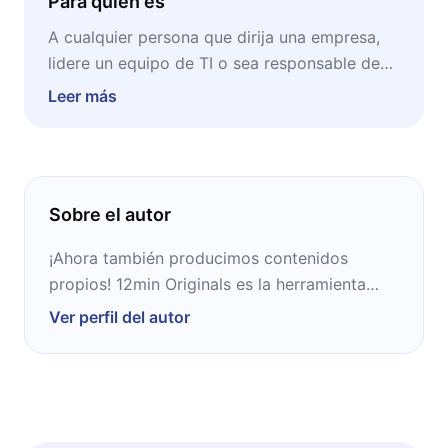
Para quién es
A cualquier persona que dirija una empresa,
lidere un equipo de TI o sea responsable de
datos de clientes. Especialmente si usted está
Leer más
al frente de una pequeña o mediana empresa
donde la seguridad digital compite por
recursos con todo lo demás. Este episodio le
da contexto para entender la amenaza y
Sobre el autor
criterios concretos para actuar antes de que
el problema toque su puerta.
¡Ahora también producimos contenidos
propios! 12min Originals es la herramienta
ideal para complementar tu crecimiento
Ver perfil del autor
personal y profesional.