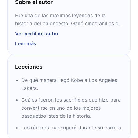
Sobre el autor
Fue una de las máximas leyendas de la
historia del baloncesto. Ganó cinco anillos de
la NBA con Los Angeles Lakers, además de
Ver perfil del autor
varios logros individuales. Afuera de la
Leer más
cancha, siempre tuvo una mirada cosmopolita
por haber sido criado en Italia. Una vez
retirado consiguió el premio Oscar por su
Lecciones
corto “Dear Basketball”. Falleció en 2020, a
los 41 años.
De qué manera llegó Kobe a Los Angeles
Lakers.
Cuáles fueron los sacrificios que hizo para
convertirse en uno de los mejores
basquetbolistas de la historia.
Los récords que superó durante su carrera.