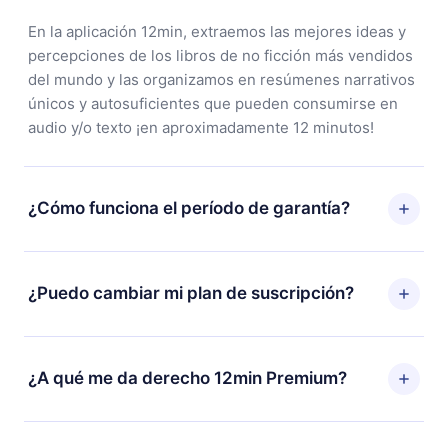
En la aplicación 12min, extraemos las mejores ideas y
percepciones de los libros de no ficción más vendidos
del mundo y las organizamos en resúmenes narrativos
únicos y autosuficientes que pueden consumirse en
audio y/o texto ¡en aproximadamente 12 minutos!
¿Cómo funciona el período de garantía?
Puedes descargar nuestra aplicación y comenzar a
disfrutar de nuestra biblioteca. Si por alguna razón no
¿Puedo cambiar mi plan de suscripción?
estás satisfecho con nuestra plataforma, simplemente
contacta a nuestro equipo de soporte
Sí, pero el cambio solo se aplicará a partir del próximo
(
contacto@12min.com
) dentro de los 7 días posteriores
período de facturación. Por ejemplo, si decides
¿A qué me da derecho 12min Premium?
a la compra y solicita el reembolso del valor. Recibirás
cambiar tu suscripción mensual a anual, después de
todo lo que pagaste, sin preguntas ni burocracia.
confirmar el cambio al plan anual, el nuevo plan solo se
12min Premium es un plan que te garantiza acceso a
aplicará y cobrará después del aniversario de