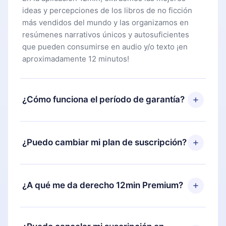
ideas y percepciones de los libros de no ficción
más vendidos del mundo y las organizamos en
resúmenes narrativos únicos y autosuficientes
que pueden consumirse en audio y/o texto ¡en
aproximadamente 12 minutos!
¿Cómo funciona el período de garantía?
Puedes descargar nuestra aplicación y comenzar a
disfrutar de nuestra biblioteca. Si por alguna razón
¿Puedo cambiar mi plan de suscripción?
no estás satisfecho con nuestra plataforma,
simplemente contacta a nuestro equipo de
Sí, pero el cambio solo se aplicará a partir del
soporte (
contacto@12min.com
) dentro de los 7
próximo período de facturación. Por ejemplo, si
¿A qué me da derecho 12min Premium?
días posteriores a la compra y solicita el
decides cambiar tu suscripción mensual a anual,
reembolso del valor. Recibirás todo lo que
después de confirmar el cambio al plan anual, el
pagaste, sin preguntas ni burocracia.
12min Premium es un plan que te garantiza acceso
nuevo plan solo se aplicará y cobrará después del
a toda nuestra biblioteca de más de 2500 títulos