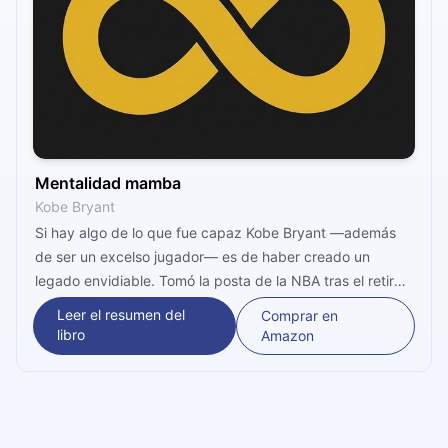
Mentalidad mamba
Kobe Bryant
Si hay algo de lo que fue capaz Kobe Bryant —además
de ser un excelso jugador— es de haber creado un
legado envidiable. Tomó la posta de la NBA tras el retiro
de Michael Jordan, inculcó una cultura de trabajo y fue
Leer el resumen del
Comprar en
moldeando su estilo y su cabeza para tener un hueco
libro
Amazon
entre los mejores. Es tiempo de conocer su historia.