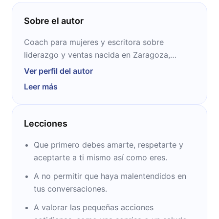
Sobre el autor
Coach para mujeres y escritora sobre
liderazgo y ventas nacida en Zaragoza,
España. Trabaja de manera profesional desde
Ver perfil del autor
2010, impartiendo talleres y charlas en
Leer más
diversos lugares. Es autora de varios libros,
entre los que se destacan “Mejora tus
relaciones personales en 5 pasos” y
Lecciones
“Coaching para empezar de nuevo”.
Que primero debes amarte, respetarte y
aceptarte a ti mismo así como eres.
A no permitir que haya malentendidos en
tus conversaciones.
A valorar las pequeñas acciones