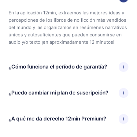
En la aplicación 12min, extraemos las mejores ideas y
percepciones de los libros de no ficción más vendidos
del mundo y las organizamos en resúmenes narrativos
únicos y autosuficientes que pueden consumirse en
audio y/o texto ¡en aproximadamente 12 minutos!
¿Cómo funciona el período de garantía?
Puedes descargar nuestra aplicación y comenzar a
disfrutar de nuestra biblioteca. Si por alguna razón no
¿Puedo cambiar mi plan de suscripción?
estás satisfecho con nuestra plataforma, simplemente
contacta a nuestro equipo de soporte
Sí, pero el cambio solo se aplicará a partir del próximo
(
contacto@12min.com
) dentro de los 7 días posteriores
período de facturación. Por ejemplo, si decides
¿A qué me da derecho 12min Premium?
a la compra y solicita el reembolso del valor. Recibirás
cambiar tu suscripción mensual a anual, después de
todo lo que pagaste, sin preguntas ni burocracia.
confirmar el cambio al plan anual, el nuevo plan solo se
12min Premium es un plan que te garantiza acceso a