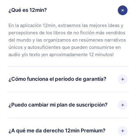
¿Qué es 12min?
En la aplicación 12min, extraemos las mejores ideas y
percepciones de los libros de no ficción más vendidos
del mundo y las organizamos en resúmenes narrativos
únicos y autosuficientes que pueden consumirse en
audio y/o texto ¡en aproximadamente 12 minutos!
¿Cómo funciona el período de garantía?
Puedes descargar nuestra aplicación y comenzar a
disfrutar de nuestra biblioteca. Si por alguna razón no
¿Puedo cambiar mi plan de suscripción?
estás satisfecho con nuestra plataforma, simplemente
contacta a nuestro equipo de soporte
Sí, pero el cambio solo se aplicará a partir del próximo
(
contacto@12min.com
) dentro de los 7 días posteriores
período de facturación. Por ejemplo, si decides
¿A qué me da derecho 12min Premium?
a la compra y solicita el reembolso del valor. Recibirás
cambiar tu suscripción mensual a anual, después de