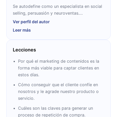
Se autodefine como un especialista en social
selling, persuasión y neuroventas.
Efectivamente, lo es. Gracias a sus
Ver perfil del autor
conferencias y cursos, cientos de empresas
Leer más
han podido mejorar notablemente su nivel de
ventas. Además imparte clases sobre la
materia en diferentes instituciones
Lecciones
académicas, como la escuela de negocios
Foro Europeo, en España.
Por qué el marketing de contenidos es la
forma más viable para captar clientes en
estos días.
Cómo conseguir que el cliente confíe en
nosotros y le agrade nuestro producto o
servicio.
Cuáles son las claves para generar un
proceso de repetición de compra.