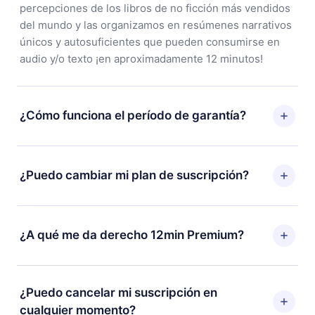
percepciones de los libros de no ficción más vendidos
del mundo y las organizamos en resúmenes narrativos
únicos y autosuficientes que pueden consumirse en
audio y/o texto ¡en aproximadamente 12 minutos!
¿Cómo funciona el período de garantía?
Puedes descargar nuestra aplicación y comenzar a
disfrutar de nuestra biblioteca. Si por alguna razón no
¿Puedo cambiar mi plan de suscripción?
estás satisfecho con nuestra plataforma, simplemente
contacta a nuestro equipo de soporte
Sí, pero el cambio solo se aplicará a partir del próximo
(contacto@12min.com) dentro de los 7 días posteriores
período de facturación. Por ejemplo, si decides
¿A qué me da derecho 12min Premium?
a la compra y solicita el reembolso del valor. Recibirás
cambiar tu suscripción mensual a anual, después de
todo lo que pagaste, sin preguntas ni burocracia.
confirmar el cambio al plan anual, el nuevo plan solo se
12min Premium es un plan que te garantiza acceso a
aplicará y cobrará después del aniversario de
toda nuestra biblioteca de más de 2500 títulos
¿Puedo cancelar mi suscripción en
facturación de ese mes.
disponibles en 3 idiomas (inglés, español y portugués)
cualquier momento?