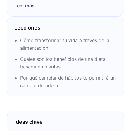
salud y el bienestar. Fundador del método “La
Leer más
revolución de los 22 días”, ha trabajado con
figuras como Beyoncé y Jay-Z. Su enfoque
combina la ciencia de la nutrición con la
Lecciones
formación de hábitos sostenibles,
demostrando que una dieta basada en
Cómo transformar tu vida a través de la
plantas puede ser la clave para una vida más
alimentación
saludable y equilibrada.
Cuáles son los beneficios de una dieta
basada en plantas
Por qué cambiar de hábitos te permitirá un
cambio duradero
Ideas clave