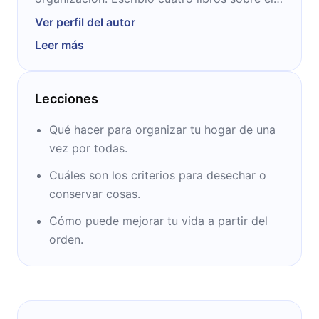
tema que vendieron más de 5 millones de
Ver perfil del autor
ejemplares en todo el mundo y fueron
Leer más
traducidos a varios idiomas. En 2015, la
revista Time la calificó como una de las 100
personas más influyentes del mundo.
Lecciones
Qué hacer para organizar tu hogar de una
vez por todas.
Cuáles son los criterios para desechar o
conservar cosas.
Cómo puede mejorar tu vida a partir del
orden.