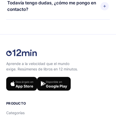
puedes cancelar en cualquier momento y el próximo
Todavía tengo dudas, ¿cómo me pongo en
escuchar tus títulos favoritos sin conexión y desafiarte
ciclo de facturación no ocurrirá.
contacto?
con un cuestionario de preguntas para ayudarte a fijar
el contenido al final de cada microlibro.
Siéntete libre de contactarnos en
support@12min.com
.
Aprende a la velocidad que el mundo
exige. Resúmenes de libros en 12 minutos.
Descárgalo en
Disponible en
App Store
Google Play
PRODUCTO
Categorías