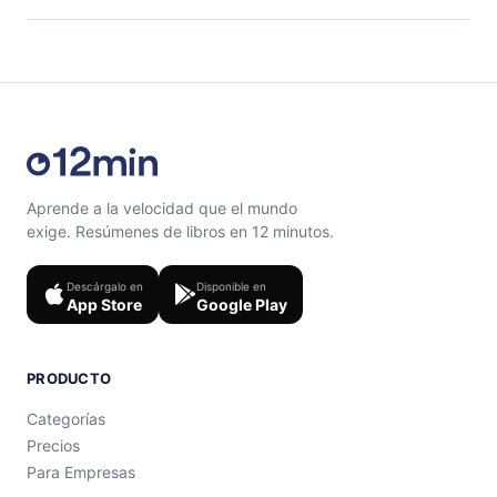
el contenido al final de cada microlibro.
Siéntete libre de contactarnos en
support@12min.com
.
Aprende a la velocidad que el mundo
exige. Resúmenes de libros en 12 minutos.
Descárgalo en
Disponible en
App Store
Google Play
PRODUCTO
Categorías
Precios
Para Empresas