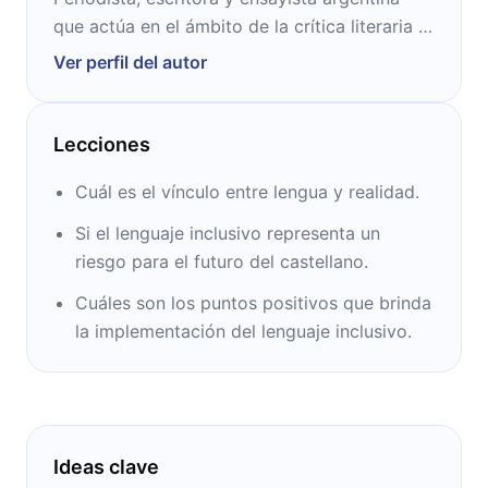
que actúa en el ámbito de la crítica literaria y
cultural. Fue profesora en la Universidad de
Ver perfil del autor
Buenos Aires y dictó cursos en universidades
de Columbia y Berkeley.
Lecciones
Cuál es el vínculo entre lengua y realidad.
Si el lenguaje inclusivo representa un
riesgo para el futuro del castellano.
Cuáles son los puntos positivos que brinda
la implementación del lenguaje inclusivo.
Ideas clave