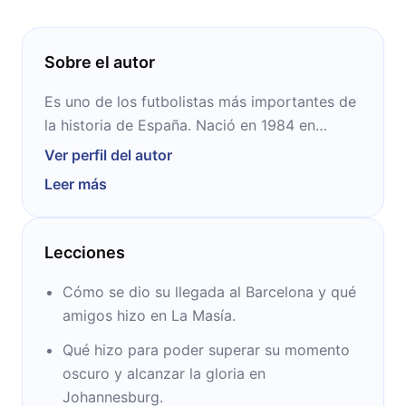
Sobre el autor
Es uno de los futbolistas más importantes de
la historia de España. Nació en 1984 en
Fuentealbilla y a los ocho años ingresó en las
Ver perfil del autor
categorías menores del Albacete. Luego fue
Leer más
fichado por el Barcelona, donde hizo historia:
obtuvo 32 títulos con la institución catalana.
Además ganó un Mundial con su selección,
Lecciones
convirtiendo el único gol de la final ante
Países Bajos, y dos Eurocopas.
Cómo se dio su llegada al Barcelona y qué
amigos hizo en La Masía.
Qué hizo para poder superar su momento
oscuro y alcanzar la gloria en
Johannesburg.