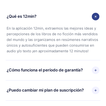
¿Qué es 12min?
En la aplicación 12min, extraemos las mejores ideas y
percepciones de los libros de no ficción más vendidos
del mundo y las organizamos en resúmenes narrativos
únicos y autosuficientes que pueden consumirse en
audio y/o texto ¡en aproximadamente 12 minutos!
¿Cómo funciona el período de garantía?
Puedes descargar nuestra aplicación y comenzar a
disfrutar de nuestra biblioteca. Si por alguna razón no
¿Puedo cambiar mi plan de suscripción?
estás satisfecho con nuestra plataforma, simplemente
contacta a nuestro equipo de soporte
Sí, pero el cambio solo se aplicará a partir del próximo
(
contacto@12min.com
) dentro de los 7 días posteriores