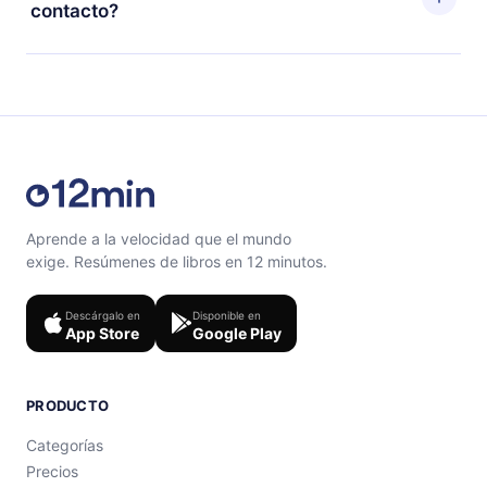
ciclo de facturación no ocurrirá.
contacto?
con un cuestionario de preguntas para ayudarte a fijar
el contenido al final de cada microlibro.
Siéntete libre de contactarnos en
support@12min.com
.
Aprende a la velocidad que el mundo
exige. Resúmenes de libros en 12 minutos.
Descárgalo en
Disponible en
App Store
Google Play
PRODUCTO
Categorías
Precios