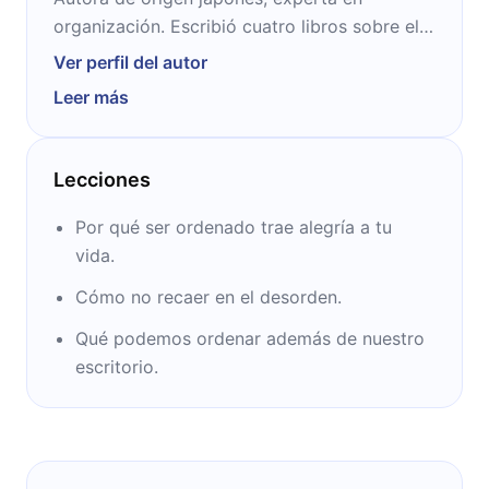
organización. Escribió cuatro libros sobre el
tema que vendieron más de 5 millones de
Ver perfil del autor
ejemplares en todo el mundo y fueron
Leer más
traducidos a varios idiomas. En 2015, la
revista Time la calificó como una de las 100
personas más influyentes del mundo.
Lecciones
Por qué ser ordenado trae alegría a tu
vida.
Cómo no recaer en el desorden.
Qué podemos ordenar además de nuestro
escritorio.