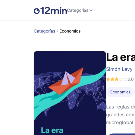
Categorías
Categorías
Economics
La er
Simón Levy
3.0
Economics
Las reglas 
grandes comp
microglobal