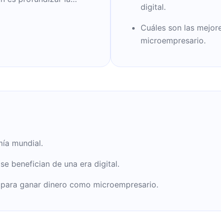
digital.
galardonado con el
ega la Sociedad
Cuáles son las mejor
microempresario.
ía mundial.
 benefician de una era digital.
s para ganar dinero como microempresario.