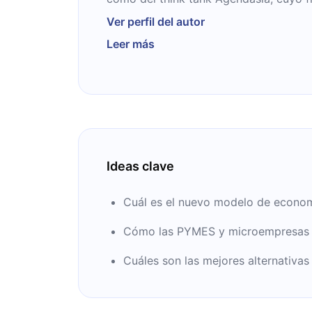
investigación del mercado chino. Fue 
Ver perfil del autor
premio Ricardo Flores Magón que entr
Leer más
Mexicana de Geografía y Estadística.
Ideas clave
Cuál es el nuevo modelo de econom
Cómo las PYMES y microempresas se
Cuáles son las mejores alternativa