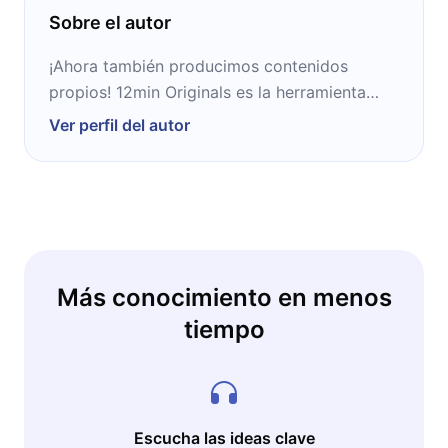
Sobre el autor
¡Ahora también producimos contenidos
propios! 12min Originals es la herramienta
ideal para complementar tu crecimiento
Ver perfil del autor
personal y profesional.
Más conocimiento en menos
tiempo
Escucha las ideas clave