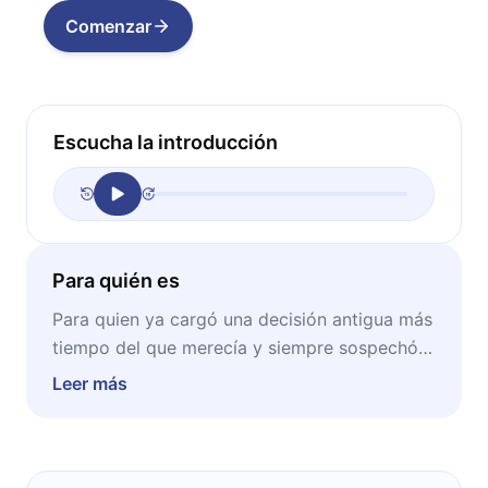
Comenzar
Escucha la introducción
Para quién es
Para quien ya cargó una decisión antigua más
tiempo del que merecía y siempre sospechó
que "no regrets" sonaba demasiado bonito
Leer más
para ser verdad.