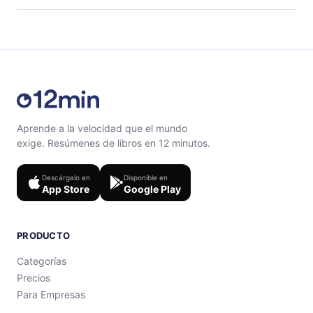
el contenido al final de cada microlibro.
Siéntete libre de contactarnos en
support@12min.com
.
Aprende a la velocidad que el mundo
exige. Resúmenes de libros en 12 minutos.
Descárgalo en
Disponible en
App Store
Google Play
PRODUCTO
Categorías
Precios
Para Empresas