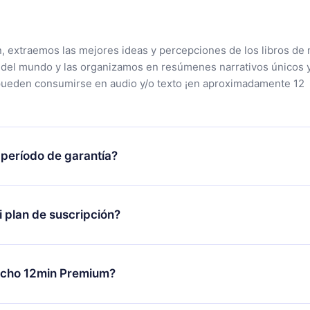
n, extraemos las mejores ideas y percepciones de los libros de 
 del mundo y las organizamos en resúmenes narrativos únicos 
pueden consumirse en audio y/o texto ¡en aproximadamente 12
 período de garantía?
tra aplicación y comenzar a disfrutar de nuestra biblioteca. Si
s satisfecho con nuestra plataforma, simplemente contacta a
 plan de suscripción?
porte (
contacto@12min.com
) dentro de los 7 días posteriores a 
reembolso del valor. Recibirás todo lo que pagaste, sin preguntas
lo se aplicará a partir del próximo período de facturación. Por
ambiar tu suscripción mensual a anual, después de confirmar el
echo 12min Premium?
 el nuevo plan solo se aplicará y cobrará después del aniversari
es.
plan que te garantiza acceso a toda nuestra biblioteca de más 