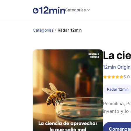
Categorías
Categorías
Radar 12min
La ci
12min Origin
5.0
Radar 12min
Penicilina, P
invento y lo
Comenza