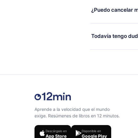
2500 títulos disponib
¿Puedo cancelar m
escuchar en cualquie
Android y Computador
Sí, si decides no re
conexión y desafiarte
y el próximo ciclo de 
Todavía tengo dud
al final de cada microl
Siéntete libre de co
Aprende a la velocidad que el mundo
exige. Resúmenes de libros en 12 minutos.
Descárgalo en
Disponible en
App Store
Google Play