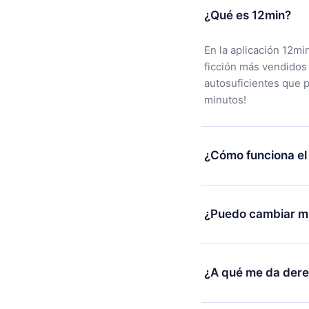
¿Qué es 12min?
En la aplicación 12mi
ficción más vendidos
autosuficientes que 
minutos!
¿Cómo funciona el
Puedes descargar nues
alguna razón no está
¿Puedo cambiar mi
nuestro equipo de so
compra y solicita el 
Sí, pero el cambio so
burocracia.
ejemplo, si decides c
¿A qué me da der
cambio al plan anual,
facturación de ese m
12min Premium es un 