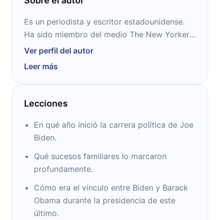
Sobre el autor
Es un periodista y escritor estadounidense.
Ha sido miembro del medio The New Yorker
desde 2008, destacándose por sus notas
Ver perfil del autor
sobre política y asuntos internacionales. En el
Leer más
año 2014, su libro “Age of Ambition: Chasing
Fortune, Truth and Faith in the New China”
ganó el Premio Nacional al Libro en la
Lecciones
categoría No-ficción.
En qué año inició la carrera política de Joe
Biden.
Qué sucesos familiares lo marcaron
profundamente.
Cómo era el vínculo entre Biden y Barack
Obama durante la presidencia de este
último.