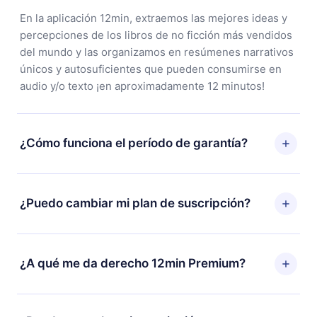
En la aplicación 12min, extraemos las mejores ideas y
percepciones de los libros de no ficción más vendidos
del mundo y las organizamos en resúmenes narrativos
únicos y autosuficientes que pueden consumirse en
audio y/o texto ¡en aproximadamente 12 minutos!
¿Cómo funciona el período de garantía?
Puedes descargar nuestra aplicación y comenzar a
disfrutar de nuestra biblioteca. Si por alguna razón no
¿Puedo cambiar mi plan de suscripción?
estás satisfecho con nuestra plataforma, simplemente
contacta a nuestro equipo de soporte
Sí, pero el cambio solo se aplicará a partir del próximo
(
contacto@12min.com
) dentro de los 7 días posteriores
período de facturación. Por ejemplo, si decides
¿A qué me da derecho 12min Premium?
a la compra y solicita el reembolso del valor. Recibirás
cambiar tu suscripción mensual a anual, después de
todo lo que pagaste, sin preguntas ni burocracia.
confirmar el cambio al plan anual, el nuevo plan solo se
12min Premium es un plan que te garantiza acceso a
aplicará y cobrará después del aniversario de
toda nuestra biblioteca de más de 2500 títulos