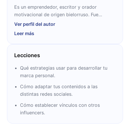
Es un emprendedor, escritor y orador
motivacional de origen bielorruso. Fue
elegido cuatro veces como el autor más
Ver perfil del autor
vendido por la revista New York Times. Inició
Leer más
su carrera en el emprendedurismo al hacerse
cargo de la tienda de vinos de su padre, para
la cual se le ocurrió iniciar un blog. Hoy en
Lecciones
día es asesor de las principales empresas de
redes sociales como Facebook, Snapchat y
Qué estrategias usar para desarrollar tu
Twitter.
marca personal.
Cómo adaptar tus contenidos a las
distintas redes sociales.
Cómo establecer vínculos con otros
influencers.