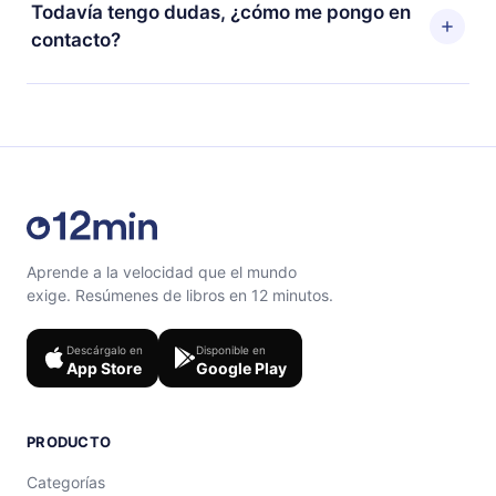
puedes cancelar en cualquier momento y el próximo
Todavía tengo dudas, ¿cómo me pongo en
escuchar tus títulos favoritos sin conexión y desafiarte
ciclo de facturación no ocurrirá.
contacto?
con un cuestionario de preguntas para ayudarte a fijar
el contenido al final de cada microlibro.
Siéntete libre de contactarnos en
support@12min.com
.
Aprende a la velocidad que el mundo
exige. Resúmenes de libros en 12 minutos.
Descárgalo en
Disponible en
App Store
Google Play
PRODUCTO
Categorías