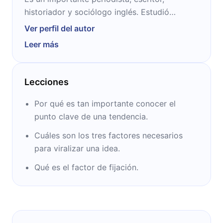
historiador y sociólogo inglés. Estudió
Historia y se desempeñó como periodista en
Ver perfil del autor
The Washington Post y en The New Yorker.
Leer más
Fue premiado por la Asociación Americana de
Sociología y nombrado Doctor Honoris
Causa por la Universidad de Waterloo y la
Lecciones
Universidad de Toronto.
Por qué es tan importante conocer el
punto clave de una tendencia.
Cuáles son los tres factores necesarios
para viralizar una idea.
Qué es el factor de fijación.