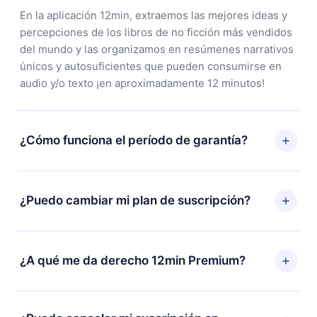
En la aplicación 12min, extraemos las mejores ideas y
percepciones de los libros de no ficción más vendidos
del mundo y las organizamos en resúmenes narrativos
únicos y autosuficientes que pueden consumirse en
audio y/o texto ¡en aproximadamente 12 minutos!
¿Cómo funciona el período de garantía?
Puedes descargar nuestra aplicación y comenzar a
disfrutar de nuestra biblioteca. Si por alguna razón no
¿Puedo cambiar mi plan de suscripción?
estás satisfecho con nuestra plataforma, simplemente
contacta a nuestro equipo de soporte
Sí, pero el cambio solo se aplicará a partir del próximo
(
contacto@12min.com
) dentro de los 7 días posteriores
período de facturación. Por ejemplo, si decides
¿A qué me da derecho 12min Premium?
a la compra y solicita el reembolso del valor. Recibirás
cambiar tu suscripción mensual a anual, después de
todo lo que pagaste, sin preguntas ni burocracia.
confirmar el cambio al plan anual, el nuevo plan solo se
12min Premium es un plan que te garantiza acceso a
aplicará y cobrará después del aniversario de
toda nuestra biblioteca de más de 2500 títulos