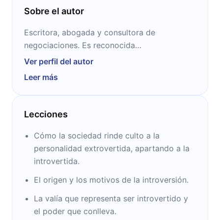
Sobre el autor
Escritora, abogada y consultora de
negociaciones. Es reconocida
internacionalmente por sus ensayos acerca
Ver perfil del autor
de la introversión. Su charla TED denominada
Leer más
“El poder de los introvertidos” es considerada
una de las más atractivas y dinámicas por
The New Yorker.
Lecciones
Cómo la sociedad rinde culto a la
personalidad extrovertida, apartando a la
introvertida.
El origen y los motivos de la introversión.
La valía que representa ser introvertido y
el poder que conlleva.