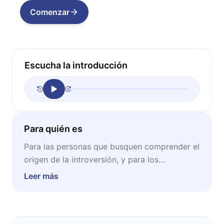
Comenzar
Escucha la introducción
Para quién es
Para las personas que busquen comprender el
origen de la introversión, y para los
introvertidos que deseen reconocer y usar su
Leer más
poder interior.