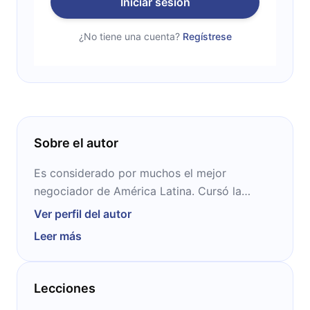
Iniciar sesión
¿No tiene una cuenta?
Regístrese
Sobre el autor
Es considerado por muchos el mejor
negociador de América Latina. Cursó la
diplomatura en Alta Dirección de Empresas
Ver perfil del autor
en el IPADE. Es director de alianzas
Leer más
estratégicas y contenidos de América Móvil,
además de director general de Uno TV y de
la Fundación Telmex Telcel. Fue presidente de
Lecciones
los Pumas de la UNAM, equipo de fútbol