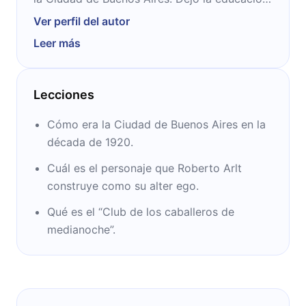
formal a muy corta edad para ser
Ver perfil del autor
autodidacta. Tuvo múltiples trabajos hasta
Leer más
que se convirtió en escritor. Su figura se
destaca dentro de la literatura argentina por
ser uno de los primeros autores en incorporar
Lecciones
el lenguaje cotidiano porteño en sus libros,
siendo incluso catalogado de vulgar en su
Cómo era la Ciudad de Buenos Aires en la
tiempo. Publicó cuatro novelas, dos libros de
década de 1920.
cuentos y sus famosas “Aguafuertes
Cuál es el personaje que Roberto Arlt
porteñas” en el diario El Mundo.
construye como su alter ego.
Qué es el “Club de los caballeros de
medianoche”.