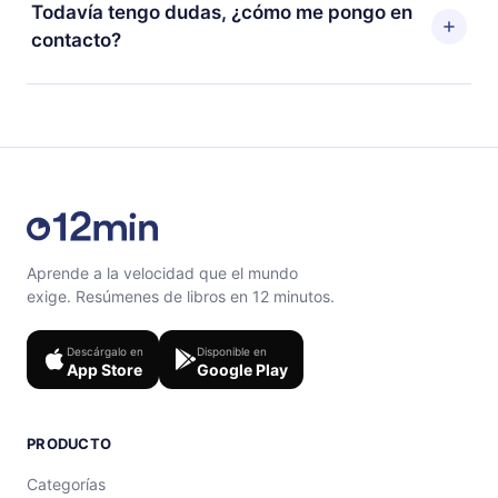
puedes cancelar en cualquier momento y el próximo
Todavía tengo dudas, ¿cómo me pongo en
escuchar tus títulos favoritos sin conexión y desafiarte
ciclo de facturación no ocurrirá.
contacto?
con un cuestionario de preguntas para ayudarte a fijar
el contenido al final de cada microlibro.
Siéntete libre de contactarnos en
support@12min.com
.
Aprende a la velocidad que el mundo
exige. Resúmenes de libros en 12 minutos.
Descárgalo en
Disponible en
App Store
Google Play
PRODUCTO
Categorías