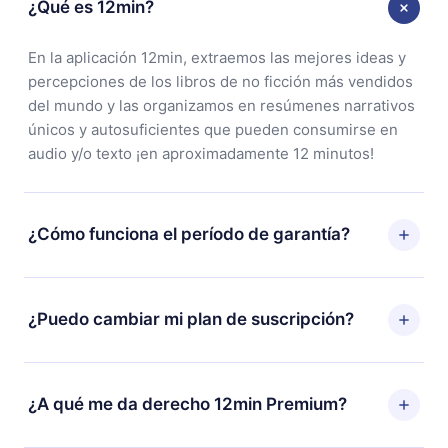
¿Qué es 12min?
En la aplicación 12min, extraemos las mejores ideas y
percepciones de los libros de no ficción más vendidos
del mundo y las organizamos en resúmenes narrativos
únicos y autosuficientes que pueden consumirse en
audio y/o texto ¡en aproximadamente 12 minutos!
¿Cómo funciona el período de garantía?
Puedes descargar nuestra aplicación y comenzar a
disfrutar de nuestra biblioteca. Si por alguna razón no
¿Puedo cambiar mi plan de suscripción?
estás satisfecho con nuestra plataforma, simplemente
contacta a nuestro equipo de soporte
Sí, pero el cambio solo se aplicará a partir del próximo
(
contacto@12min.com
) dentro de los 7 días posteriores
período de facturación. Por ejemplo, si decides
¿A qué me da derecho 12min Premium?
a la compra y solicita el reembolso del valor. Recibirás
cambiar tu suscripción mensual a anual, después de
todo lo que pagaste, sin preguntas ni burocracia.
confirmar el cambio al plan anual, el nuevo plan solo se