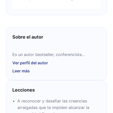
Sobre el autor
Es un autor bestseller, conferencista
internacional y facilitador de transformación.
Ver perfil del autor
Es reconocido por su trabajo en la Síntesis
Leer más
Energética del Ser y como co creador de
Access Consciousness. Su enfoque se centra
en la expansión de la consciencia y la
Lecciones
liberación de limitaciones para vivir una vida
más auténtica.
A reconocer y desafiar las creencias
arraigadas que te impiden alcanzar la