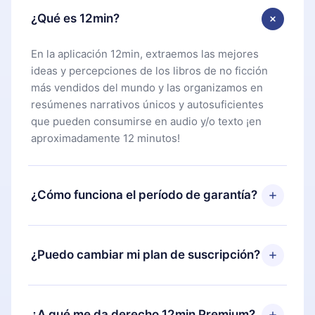
¿Qué es 12min?
En la aplicación 12min, extraemos las mejores
ideas y percepciones de los libros de no ficción
más vendidos del mundo y las organizamos en
resúmenes narrativos únicos y autosuficientes
que pueden consumirse en audio y/o texto ¡en
aproximadamente 12 minutos!
¿Cómo funciona el período de garantía?
Puedes descargar nuestra aplicación y comenzar a
disfrutar de nuestra biblioteca. Si por alguna razón
¿Puedo cambiar mi plan de suscripción?
no estás satisfecho con nuestra plataforma,
simplemente contacta a nuestro equipo de
Sí, pero el cambio solo se aplicará a partir del
soporte (
contacto@12min.com
) dentro de los 7
próximo período de facturación. Por ejemplo, si
¿A qué me da derecho 12min Premium?
días posteriores a la compra y solicita el