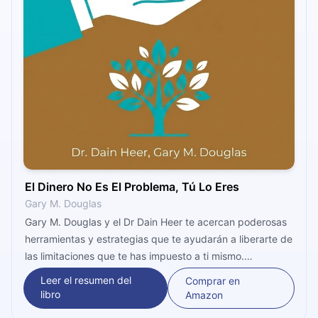
El Dinero No Es El Problema, Tú Lo Eres
Gary M. Douglas
Gary M. Douglas y el Dr Dain Heer te acercan poderosas
herramientas y estrategias que te ayudarán a liberarte de
las limitaciones que te has impuesto a ti mismo.
Descubrirás cómo superar tus miedos, cambiar tu
Leer el resumen del
Comprar en
mentalidad y desbloquear un flujo constante de riqueza
libro
Amazon
en todas las áreas de tu vida.