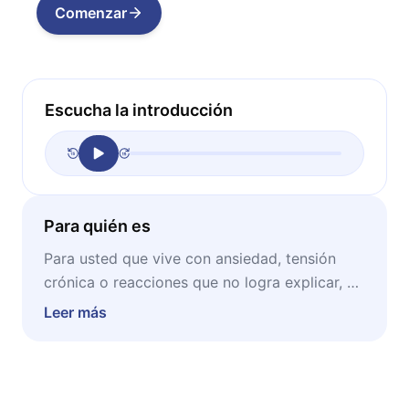
Comenzar
Escucha la introducción
Para quién es
Para usted que vive con ansiedad, tensión
crónica o reacciones que no logra explicar, y
quiere entender qué le está diciendo su
Leer más
cuerpo en lugar de seguir silenciándolo.