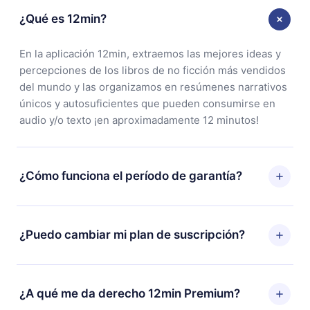
¿Qué es 12min?
En la aplicación 12min, extraemos las mejores ideas y
percepciones de los libros de no ficción más vendidos
del mundo y las organizamos en resúmenes narrativos
únicos y autosuficientes que pueden consumirse en
audio y/o texto ¡en aproximadamente 12 minutos!
¿Cómo funciona el período de garantía?
Puedes descargar nuestra aplicación y comenzar a
disfrutar de nuestra biblioteca. Si por alguna razón no
¿Puedo cambiar mi plan de suscripción?
estás satisfecho con nuestra plataforma, simplemente
contacta a nuestro equipo de soporte
Sí, pero el cambio solo se aplicará a partir del próximo
(
contacto@12min.com
) dentro de los 7 días posteriores
período de facturación. Por ejemplo, si decides
¿A qué me da derecho 12min Premium?
a la compra y solicita el reembolso del valor. Recibirás
cambiar tu suscripción mensual a anual, después de